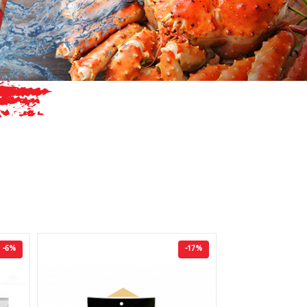
-6%
-17%