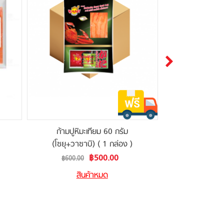
ก้ามปูหิมะเทียม 60 กรัม
ขนม
(โซยุ+วาซาบิ) ( 1 กล่อง )
(สูตรยอดนิย
Special
฿500.00
฿600.00
฿1,150.00
Price
สินค้าหมด
สิน