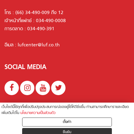
โทร :
(66) 34-490-009 ถึง 12
เจ้าหน้าที่แฟกซ์ : 034-490-0008
การตลาด :
034-490-391
อีเมล :
lufcenter@luf.co.th
SOCIAL MEDIA
นโยบายความเป็นส่วนตัว
เว็บไซต์นี้ใช้คุกกี้เพื่อปรับปรุงประสบการณ์ของผู้ใช้ให้ดียิ่งขึ้น ท่านสามารถศึกษารายละเอียด
เพิ่มเติมได้ใน
นโยบายความเป็นส่วนตัว
ตั้งค่า
©สงวนลิขสิทธิ์ 2019 บริษัท ลัคกี้ ยูเนี่ยน ฟู้ดส์ จำกัด
ยืนยัน