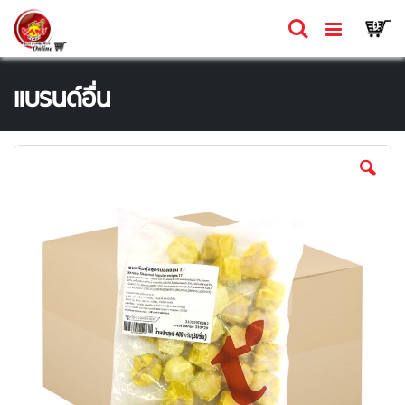
Skip
Ca
ค้นหา
รายก
0
to
Content
แบรนด์อื่น
Skip
to
the
end
of
the
images
gallery