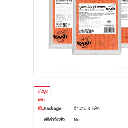
gallery
Skip
to
ข้อมูล
the
เพิ่ม
beginning
ข้อมูล
เติม
Package
จำนวน 3 แพ็ค
of
เพิ่ม
the
ฟรีค่าจัดส่ง
No
เติม
images