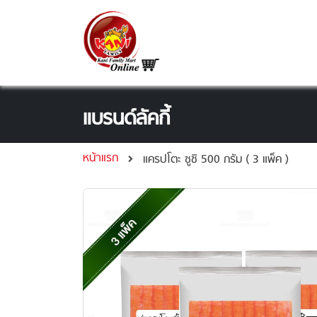
Skip
to
Content
แบรนด์ลัคกี้
หน้าแรก
แครปโตะ ซูชิ 500 กรัม ( 3 แพ็ค )
Skip
to
the
end
of
the
images