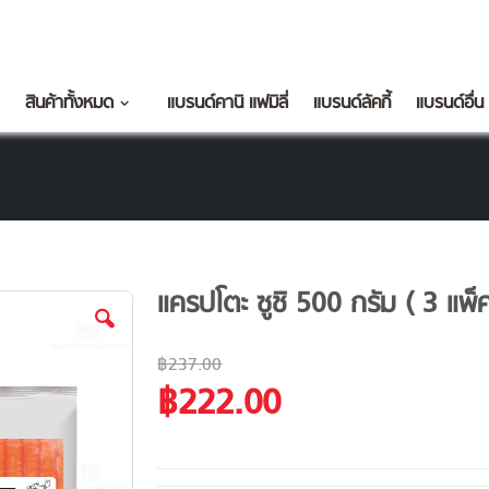
สินค้าทั้งหมด
แบรนด์คานิ แฟมิลี่
แบรนด์ลัคกี้
แบรนด์อื่น
แครปโตะ ซูชิ 500 กรัม ( 3 แพ็
฿237.00
฿222.00
Special
Price