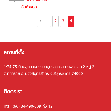
฿15,300.00
฿15,800.00
Price
สินค้าหมด
Page
Page
Previous
Page
Page
Page
You're currently read
1
2
3
4
สถานที่ตั้ง
1/74-75 นิคมอุตสาหกรรมสมุทรสาคร ถนนพระราม 2 หมู่ 2
ต.ท่าทราย อ.เมืองสมุทรสาคร จ.สมุทรสาคร 74000
ติดต่อเรา
โทร :
(66) 34-490-009 ถึง 12