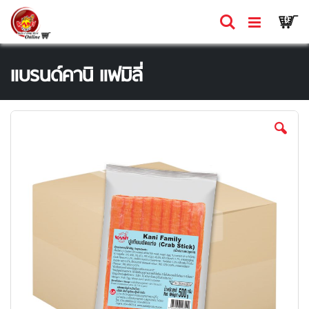
Skip
Ca
ค้นหา
รายก
0
to
Content
แบรนด์คานิ แฟมิลี่
Skip
to
the
end
of
the
images
gallery