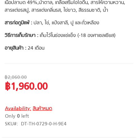
เนื้อปลาบด 49%,น้ำตาล, เกลือเสริมไอโอดีน, สารให้ความหวาน,
สารแต่งรสปู, สารแต่งกลิ่นรส, ไข่ขาว, สีธรรมชาติ, น้ำ
สารก่อภูมิแพ้ :
ปลา, ไข่, แป้งสาลี, ปู และถั่วเหลือง
วิธีการเก็บรักษา :
เก็บไว้ในช่องแช่แข็ง (-18 องศาเซลเซียส)
อายุสินค้า :
24 เดือน
฿2,060.00
฿1,960.00
Special
Price
Availability:
สินค้าหมด
Only
0
left
SKU
DT-TH-0729-0-H-9E4