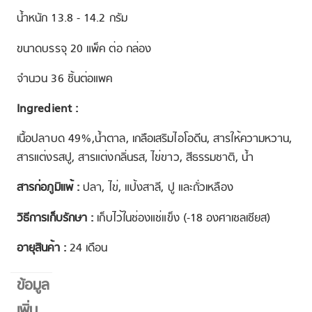
น้ำหนัก 13.8 - 14.2 กรัม
ขนาดบรรจุ 20 แพ็ค ต่อ กล่อง
จำนวน 36 ชิ้นต่อแพค
Ingredient :
เนื้อปลาบด 49%,น้ำตาล, เกลือเสริมไอโอดีน, สารให้ความหวาน,
สารแต่งรสปู, สารแต่งกลิ่นรส, ไข่ขาว, สีธรรมชาติ, น้ำ
สารก่อภูมิแพ้ :
ปลา, ไข่, แป้งสาลี, ปู และถั่วเหลือง
วิธีการเก็บรักษา :
เก็บไว้ในช่องแช่แข็ง (-18 องศาเซลเซียส)
อายุสินค้า :
24 เดือน
ข้อมูล
เพิ่ม