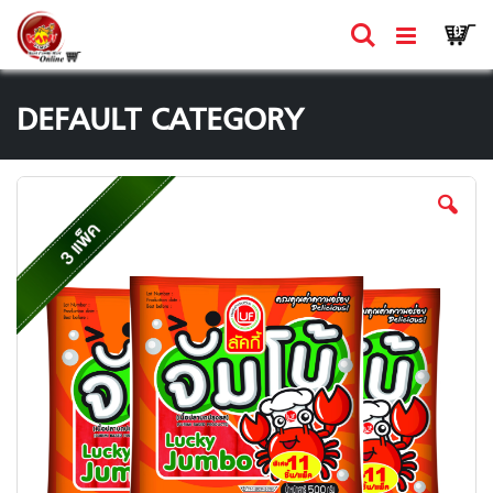
Skip
Ca
ค้นหา
รายก
0
to
Content
DEFAULT CATEGORY
Skip
to
the
end
of
the
images
gallery