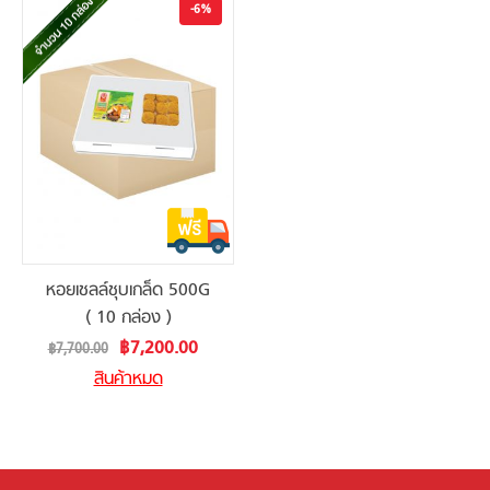
-6%
หอยเชลล์ชุบเกล็ด 500G
( 10 กล่อง )
Special
฿7,200.00
฿7,700.00
Price
สินค้าหมด