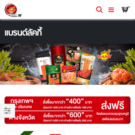
Skip
Ca
ค้นหา
รายก
0
to
Content
แบรนด์ลัคกี้
Shop
By