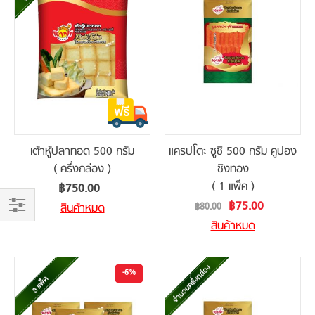
เต้าหู้ปลาทอด 500 กรัม
แครปโตะ ซูชิ 500 กรัม คูปอง
( ครึ่งกล่อง )
ชิงทอง
( 1 แพ็ค )
฿750.00
Special
฿75.00
สินค้าหมด
฿80.00
Price
Shop
สินค้าหมด
By
-6%